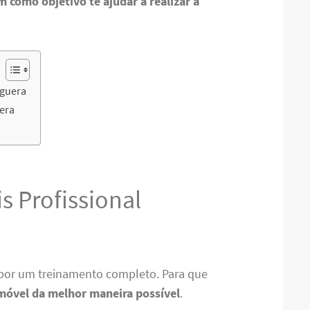
m como objetivo te ajudar a realizar a
nguera
era
 Profissional
por um treinamento completo. Para que
móvel da melhor maneira possível
.