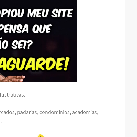
ustrativas.
rcados, padarias, condomínios, academias,
.