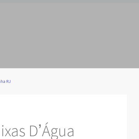
nha RJ
ixas D’Água