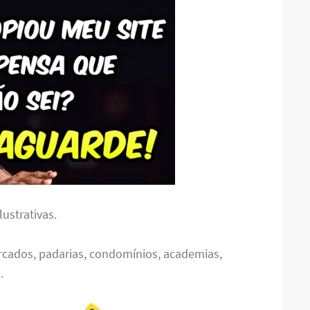
ustrativas.
rcados, padarias, condomínios, academias,
.