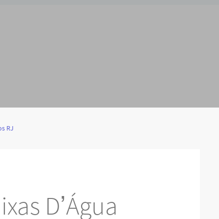
os RJ
ixas D’Água