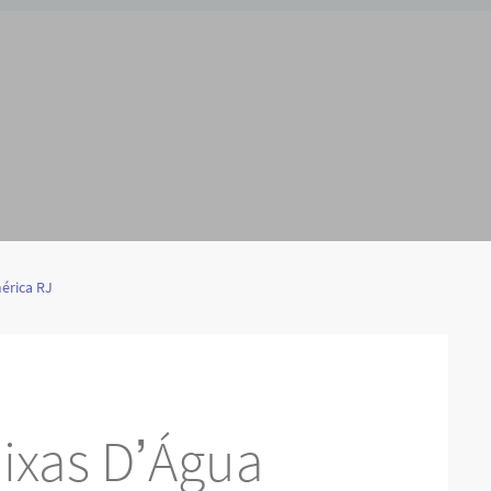
érica RJ
ixas D’Água