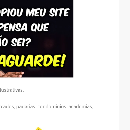
ustrativas.
rcados, padarias, condomínios, academias,
.