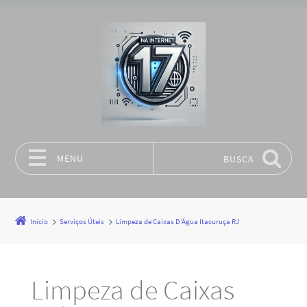
MENU
BUSCA
Pular para o conteúdo
Início
Serviços Úteis
Limpeza de Caixas D’Água Itacuruça RJ
Limpeza de Caixas