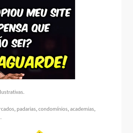
ustrativas.
rcados, padarias, condomínios, academias,
.