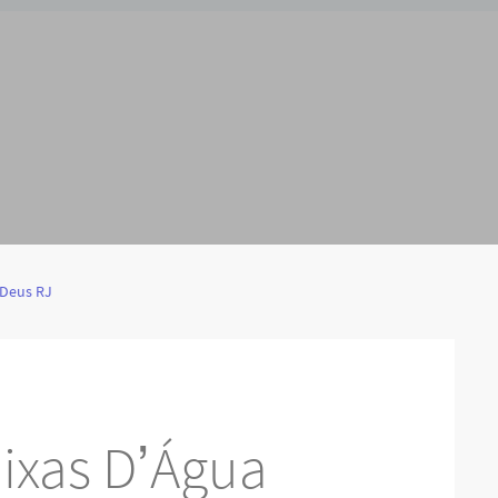
 Deus RJ
ixas D’Água