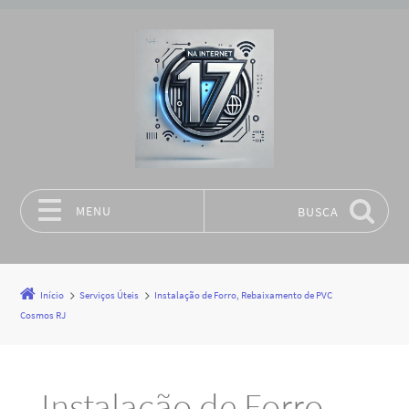
MENU
BUSCA
Pular para o conteúdo
Início
Serviços Úteis
Instalação de Forro, Rebaixamento de PVC
Cosmos RJ
Instalação de Forro,