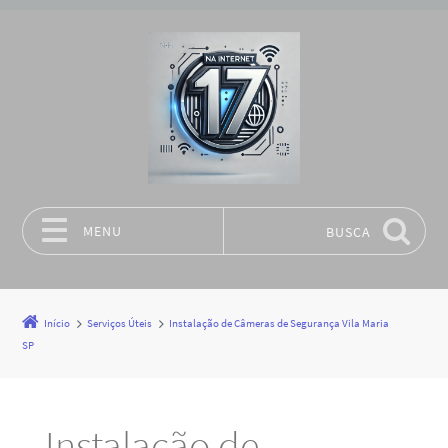
MENU
BUSCA
Pular para o conteúdo
Início
Serviços Úteis
Instalação de Câmeras de Segurança Vila Maria
SP
Instalação de