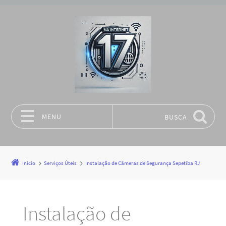
MENU
BUSCA
Pular para o conteúdo
Início
Serviços Úteis
Instalação de Câmeras de Segurança Sepetiba RJ
Instalação de