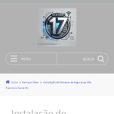
MENU
BUSCA
Pular para o conteúdo
Início
Serviços Úteis
Instalação de Câmeras de Segurança São
Francisco Xavier RJ
Instalação de