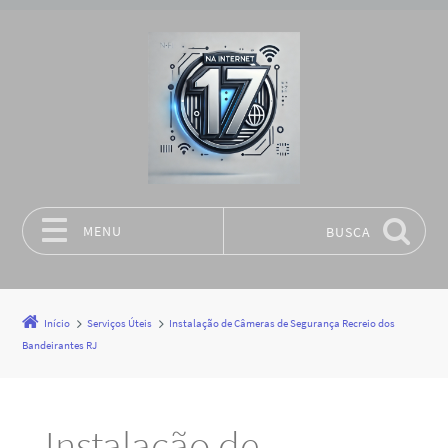
MENU
BUSCA
Pular para o conteúdo
Início
Serviços Úteis
Instalação de Câmeras de Segurança Recreio dos
Bandeirantes RJ
Instalação de