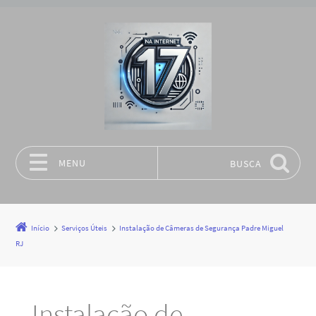
MENU
BUSCA
Pular para o conteúdo
Início
Serviços Úteis
Instalação de Câmeras de Segurança Padre Miguel
RJ
Instalação de