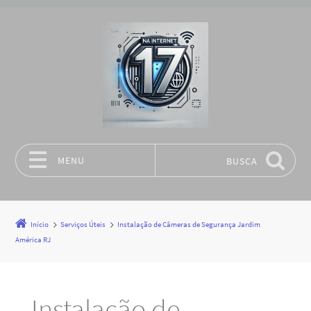
MENU
BUSCA
Pular para o conteúdo
Início
Serviços Úteis
Instalação de Câmeras de Segurança Jardim
América RJ
Instalação de