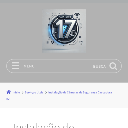
MENU
BUSCA
Pular para o conteúdo
Início
Serviços Úteis
Instalação de Câmeras de Segurança Cascadura
RJ
Instalação de