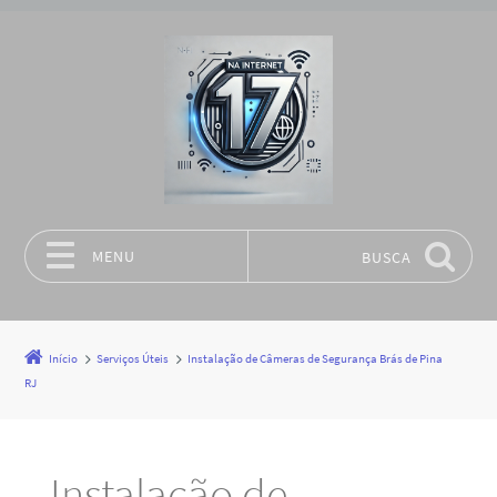
MENU
BUSCA
Pular para o conteúdo
Início
Serviços Úteis
Instalação de Câmeras de Segurança Brás de Pina
RJ
Instalação de