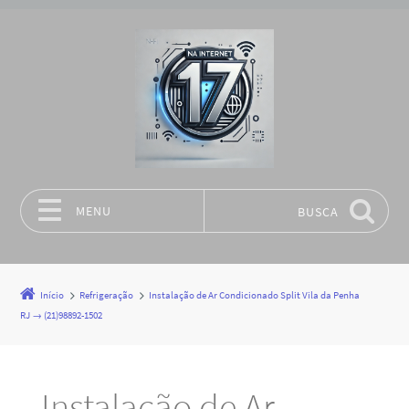
MENU
BUSCA
Pular para o conteúdo
Início
Refrigeração
Instalação de Ar Condicionado Split Vila da Penha
RJ → (21)98892-1502
Instalação de Ar