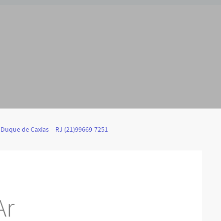
 Duque de Caxias – RJ (21)99669-7251
Ar