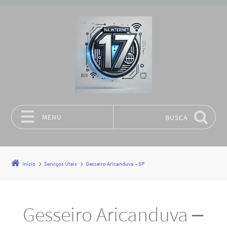
MENU
BUSCA
Pular para o conteúdo
Início
Serviços Úteis
Gesseiro Aricanduva – SP
Gesseiro Aricanduva –