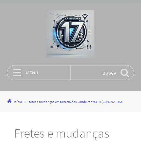
MENU
BUSCA
Pular para o conteúdo
Início
Fretes e mudanças em Recreio dos Bandeirantes RJ (21) 97768-1168
Fretes e mudanças