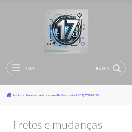
MENU
BUSCA
Pular para o conteúdo
Início
Fretes e mudanças em Rio Comprido RJ (21) 97768-1168
Fretes e mudanças