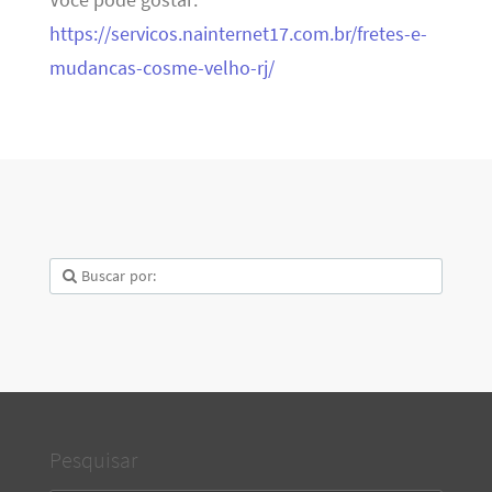
https://servicos.nainternet17.com.br/fretes-e-
mudancas-cosme-velho-rj/
Pesquisar