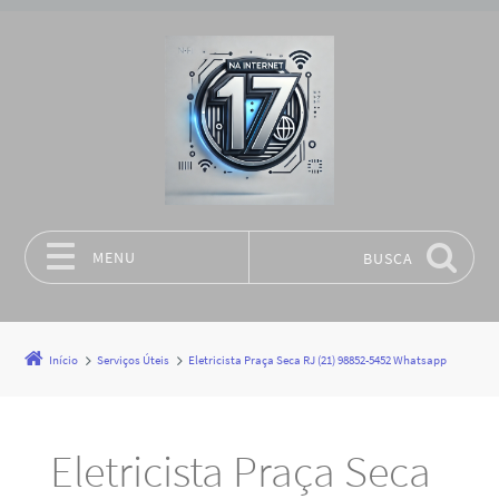
MENU
BUSCA
Pular para o conteúdo
Início
Serviços Úteis
Eletricista Praça Seca RJ (21) 98852-5452 Whatsapp
Eletricista Praça Seca