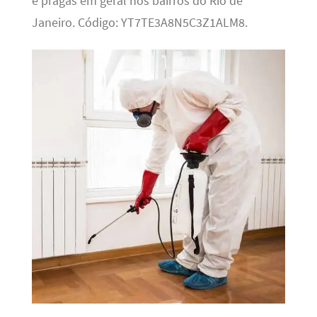
e pragas em geral nos bairros do Rio de
Janeiro. Código: YT7TE3A8N5C3Z1ALM8.