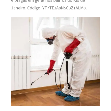
e pragas em geral nos bairros do Rio de
Janeiro. Código: YT7TE3A8N5C3Z1ALM8.