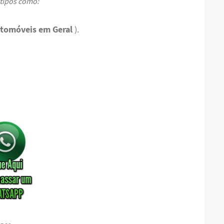
 tipos como:
tomóveis em Geral
).