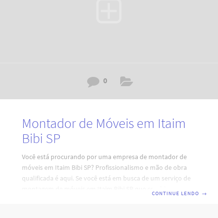
0
Montador de Móveis em Itaim
Bibi SP
Você está procurando por uma empresa de montador de
móveis em Itaim Bibi SP? Profissionalismo e mão de obra
qualificada é aqui. Se você está em busca de um serviço de
montagem de móveis em Itaim Bibi SP que combine
CONTINUE LENDO
→
eficiência, profissionalismo e qualidade, está no lugar certo.
Nossa equipe de montadores de móveis em São Paulo está