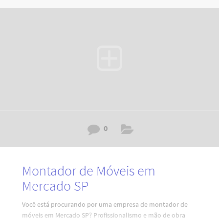
pronta para atender às suas necessidades, garantindo a
montagem perfeita e durabilidade dos seus móveis. Código:
RY7H0I4D2A6V3XZ8H0L. Por que escolher nossos serviços
de montagem de móveis em
0
Montador de Móveis em
Mercado SP
Você está procurando por uma empresa de montador de
móveis em Mercado SP? Profissionalismo e mão de obra