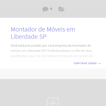
0
Montador de Móveis em
Liberdade SP
Você está procurando por uma empresa de montador de
móveis em Liberdade SP? Profissionalismo e mão de obra
qualificada é aqui. Se você está em busca de um serviço de
montagem de móveis em Liberdade SP que combine
CONTINUE LENDO
→
eficiência, profissionalismo e qualidade, está no lugar certo.
Nossa equipe de montadores de móveis em São Paulo está
pronta para atender às suas necessidades, garantindo a
montagem perfeita e durabilidade dos seus móveis. Código:
RY7H0I4D2A6V3XZ8H0L. Por que escolher nossos serviços
de montagem de móveis em Liberdade SP?