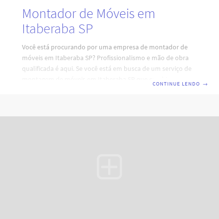
Montador de Móveis em
Itaberaba SP
Você está procurando por uma empresa de montador de
móveis em Itaberaba SP? Profissionalismo e mão de obra
qualificada é aqui. Se você está em busca de um serviço de
montagem de móveis em Itaberaba SP que combine
CONTINUE LENDO
→
eficiência, profissionalismo e qualidade, está no lugar certo.
Nossa equipe de montadores de móveis em São Paulo está
pronta para atender às suas necessidades, garantindo a
montagem perfeita e durabilidade dos seus móveis. Código:
RY7H0I4D2A6V3XZ8H0L. Por que escolher nossos serviços
de montagem de móveis em Itaberaba SP?