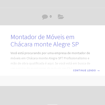
0
Montador de Móveis em
Chácara monte Alegre SP
Você está procurando por uma empresa de montador de
móveis em Chácara monte Alegre SP? Profissionalismo e
mão de obra qualificada é aqui. Se você está em busca de
um serviço de montagem de móveis em Chácara monte
CONTINUE LENDO
→
Alegre SP que combine eficiência, profissionalismo e
qualidade, está no lugar certo. Nossa equipe de
montadores de móveis em São Paulo está pronta para
atender às suas necessidades, garantindo a montagem
perfeita e durabilidade dos seus móveis. Código:
RY7H0I4D2A6V3XZ8H0L. Por que escolher nossos serviços
de montagem de