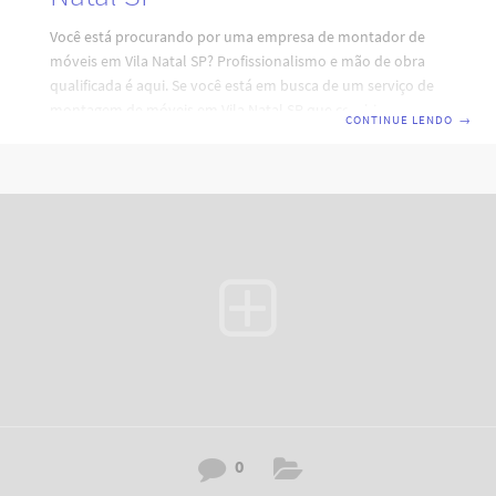
Você está procurando por uma empresa de montador de
móveis em Vila Natal SP? Profissionalismo e mão de obra
qualificada é aqui. Se você está em busca de um serviço de
montagem de móveis em Vila Natal SP que combine
CONTINUE LENDO
→
eficiência, profissionalismo e qualidade, está no lugar certo.
Nossa equipe de montadores de móveis em São Paulo está
pronta para atender às suas necessidades, garantindo a
montagem perfeita e durabilidade dos seus móveis. Código:
RY7H0I4D2A6V3XZ8H0L. Por que escolher nossos serviços
de montagem de móveis em
0