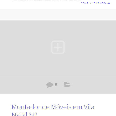
um serviço de montagem de móveis em Várzea da Barra
CONTINUE LENDO
→
Funda SP que combine eficiência, profissionalismo e
qualidade, está no lugar certo. Nossa equipe de
montadores de móveis em São Paulo está pronta para
atender às suas necessidades, garantindo a montagem
perfeita e durabilidade dos seus móveis. Código:
RY7H0I4D2A6V3XZ8H0L. Por que escolher nossos serviços
de
0
Montador de Móveis em Vila
Natal SP