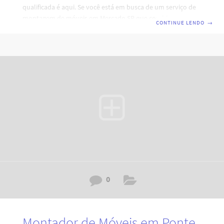
qualificada é aqui. Se você está em busca de um serviço de
montagem de móveis em Mercado SP que combine
CONTINUE LENDO
→
eficiência, profissionalismo e qualidade, está no lugar certo.
Nossa equipe de montadores de móveis em São Paulo está
pronta para atender às suas necessidades, garantindo a
montagem perfeita e durabilidade dos seus móveis. Código:
RY7H0I4D2A6V3XZ8H0L. Por que escolher nossos serviços
de montagem de móveis em Mercado SP?
0
Montador de Móveis em Ponte