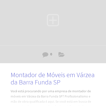
móveis. Código: RY7H0I4D2A6V3XZ8H0L. Por que escolher
nossos serviços de montagem de móveis em
0
Montador de Móveis em Várzea
da Barra Funda SP
Você está procurando por uma empresa de montador de
móveis em Várzea da Barra Funda SP? Profissionalismo e
mão de obra qualificada é aqui. Se você está em busca de