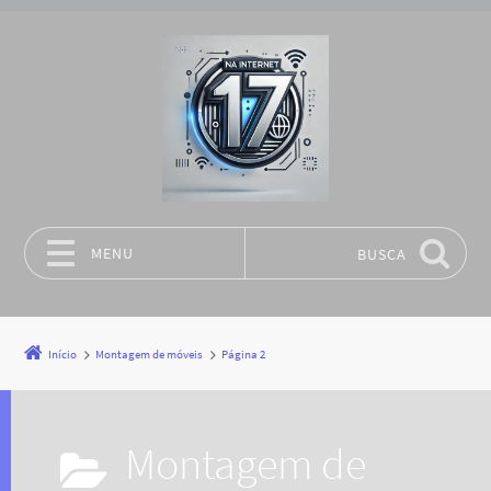
MENU
BUSCA
Pular para o conteúdo
Início
Montagem de móveis
Página 2
Montagem de