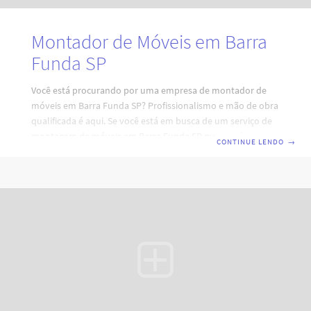
Montador de Móveis em Barra
Funda SP
Você está procurando por uma empresa de montador de
móveis em Barra Funda SP? Profissionalismo e mão de obra
qualificada é aqui. Se você está em busca de um serviço de
montagem de móveis em Barra Funda SP que combine
CONTINUE LENDO
→
eficiência, profissionalismo e qualidade, está no lugar certo.
Nossa equipe de montadores de móveis em São Paulo está
pronta para atender às suas necessidades, garantindo a
montagem perfeita e durabilidade dos seus móveis. Código:
RY7H0I4D2A6V3XZ8H0L. Por que escolher nossos serviços
de montagem de móveis em