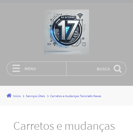
MENU
BUSCA
Pular para o conteúdo
Início
Serviços Úteis
Carretos e mudanças Tancredo Neves
Carretos e mudanças