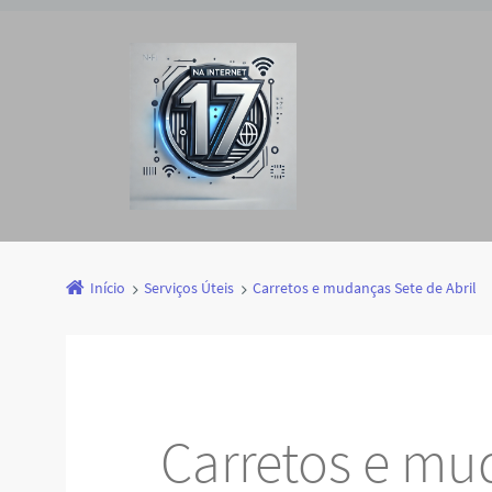
Início
Serviços Úteis
Carretos e mudanças Sete de Abril
Carretos e mu