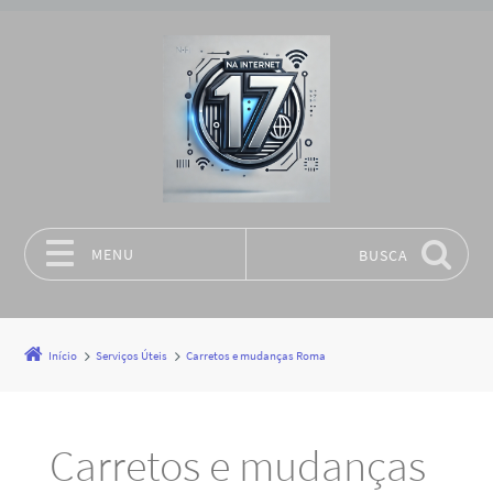
MENU
BUSCA
Pular para o conteúdo
Início
Serviços Úteis
Carretos e mudanças Roma
Carretos e mudanças