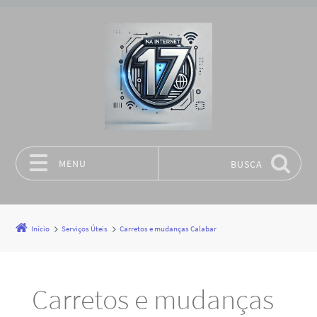
MENU
BUSCA
Pular para o conteúdo
Início
Serviços Úteis
Carretos e mudanças Calabar
Carretos e mudanças