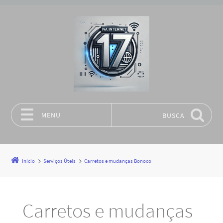
MENU
BUSCA
Pular para o conteúdo
Início
Serviços Úteis
Carretos e mudanças Bonoco
Carretos e mudanças