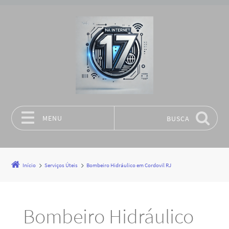
MENU
BUSCA
Pular para o conteúdo
Início
Serviços Úteis
Bombeiro Hidráulico em Cordovil RJ
Bombeiro Hidráulico