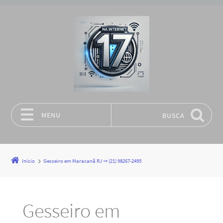
MENU
BUSCA
Pular para o conteúdo
Início
Gesseiro em Maracanã RJ ⇒ (21) 98267-2495
Gesseiro em