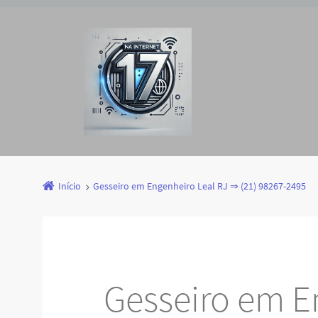
Início
Gesseiro em Engenheiro Leal RJ ⇒ (21) 98267-2495
Gesseiro em E