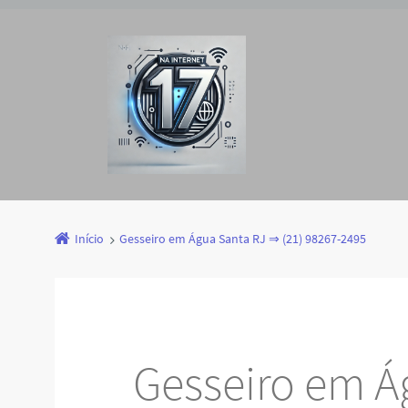
Início
Gesseiro em Água Santa RJ ⇒ (21) 98267-2495
Gesseiro em Á