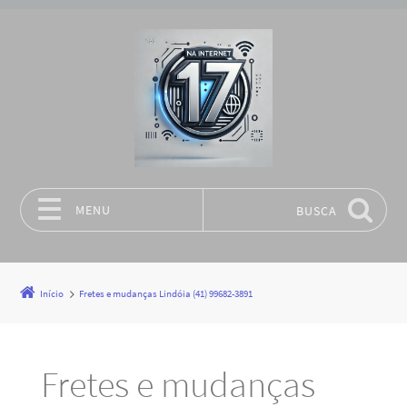
MENU
BUSCA
Pular para o conteúdo
Início
Fretes e mudanças Lindóia (41) 99682-3891
Fretes e mudanças