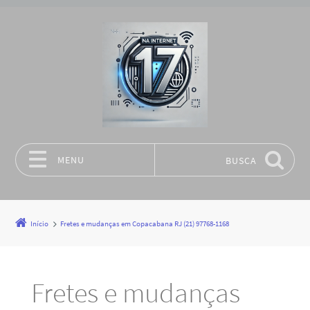
MENU
BUSCA
Pular para o conteúdo
Início
Fretes e mudanças em Copacabana RJ (21) 97768-1168
Fretes e mudanças