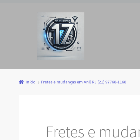
Início
Fretes e mudanças em Anil RJ (21) 97768-1168
Fretes e muda