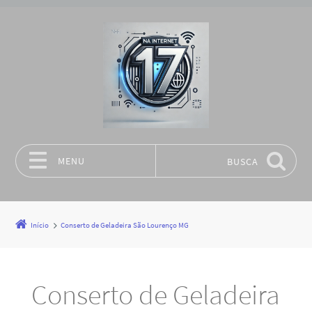
MENU
BUSCA
Pular para o conteúdo
Início
Conserto de Geladeira São Lourenço MG
Conserto de Geladeira