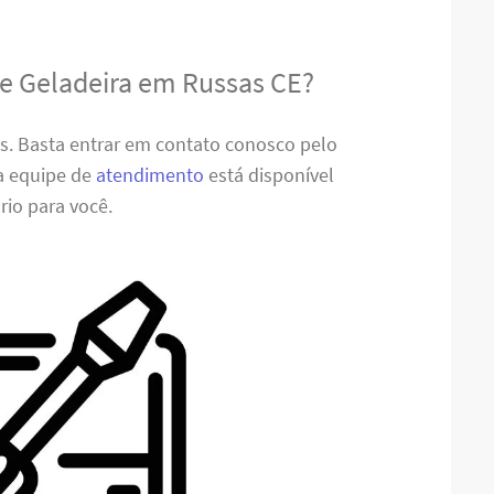
de Geladeira em Russas CE?
es. Basta entrar em contato conosco pelo
sa equipe de
atendimento
está disponível
rio para você.