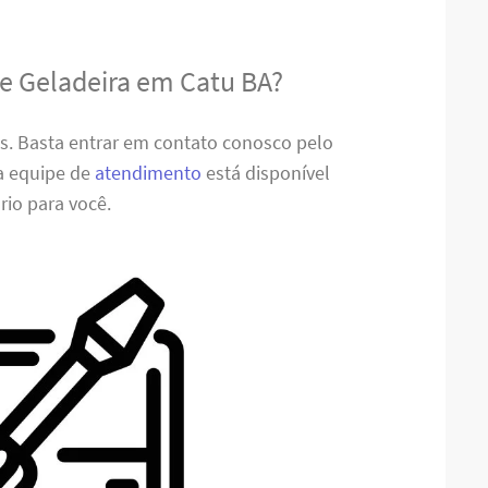
de Geladeira em Catu BA?
es. Basta entrar em contato conosco pelo
sa equipe de
atendimento
está disponível
rio para você.