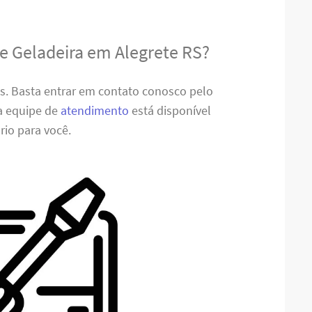
e Geladeira em Alegrete RS?
es. Basta entrar em contato conosco pelo
sa equipe de
atendimento
está disponível
rio para você.