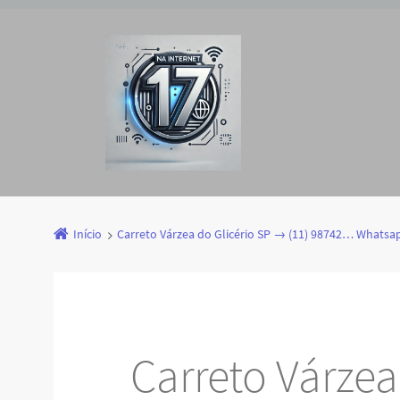
Início
Carreto Várzea do Glicério SP → (11) 98742… Whatsa
Carreto Várzea