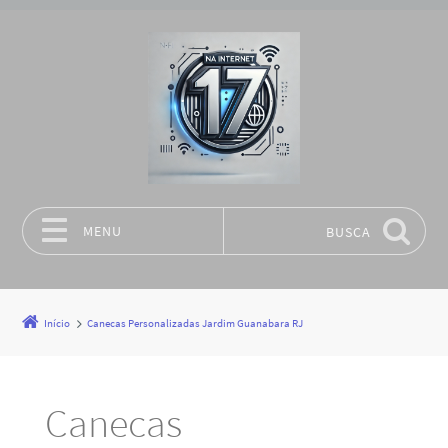
MENU
BUSCA
Pular para o conteúdo
Início
Canecas Personalizadas Jardim Guanabara RJ
Canecas