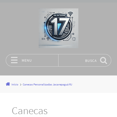
MENU
BUSCA
Pular para o conteúdo
Início
Canecas Personalizadas Jacarepaguá RJ
Canecas