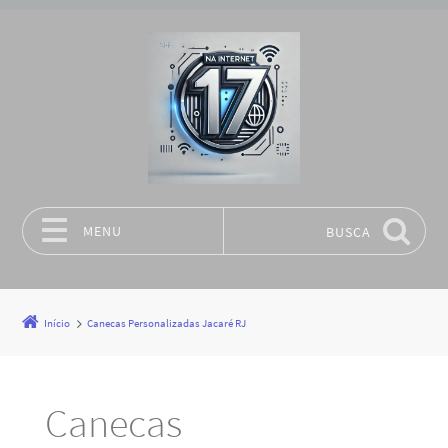
MENU
BUSCA
Pular para o conteúdo
Início
Canecas Personalizadas Jacaré RJ
Canecas