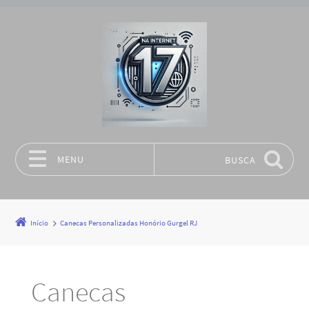
MENU
BUSCA
Pular para o conteúdo
Início
Canecas Personalizadas Honório Gurgel RJ
Canecas