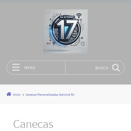
MENU
BUSCA
Pular para o conteúdo
Início
Canecas Personalizadas Gericinó RJ
Canecas